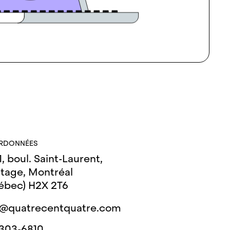
RDONNÉES
, boul. Saint-Laurent,
tage, Montréal
ébec) H2X 2T6
o@quatrecentquatre.com
 303-6810