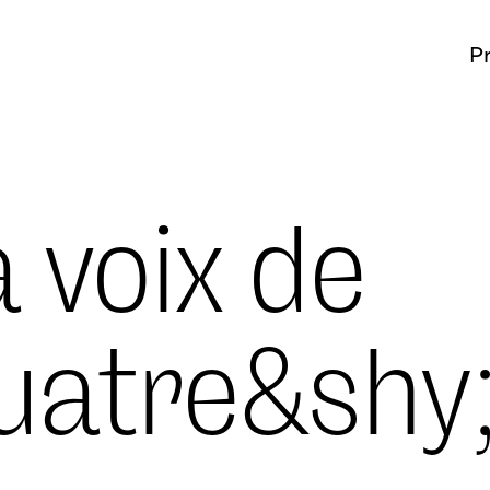
P
 voix de
uatre&shy