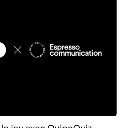
 le jeu avec QuipoQuiz