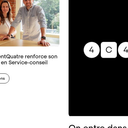
nt­Quatre renforce son
 en Service-conseil
ons
On entre dans